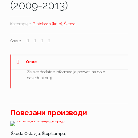
(2009-2013)
Категорије:
Blatobran (krilo)
,
Škoda
Share
Опис
Za sve dodatne informacije pozvati na dole
navedeni broj.
Повезани производи
Škoda Oktavija, Štop Lampa,