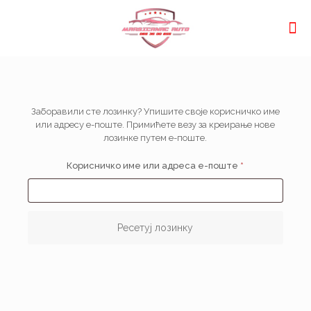
Заборавили сте лозинку? Упишите своје корисничко име
или адресу е-поште. Примићете везу за креирање нове
лозинке путем е-поште.
Обавезно
Корисничко име или адреса е-поште
*
Ресетуј лозинку