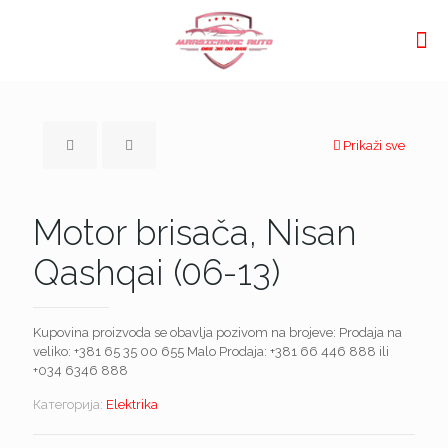
Prikaži sve
Motor brisača, Nisan
Qashqai (06-13)
Kupovina proizvoda se obavlja pozivom na brojeve: Prodaja na
veliko:
+381 65 35 00 655
Malo Prodaja:
+381 66 446 888
ili
+034 6346 888
Категорија:
Elektrika