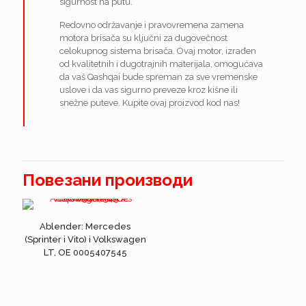
sigurnost na putu.
Redovno održavanje i pravovremena zamena
motora brisača su ključni za dugovečnost
celokupnog sistema brisača. Ovaj motor, izrađen
od kvalitetnih i dugotrajnih materijala, omogućava
da vaš Qashqai bude spreman za sve vremenske
uslove i da vas sigurno preveze kroz kišne ili
snežne puteve. Kupite ovaj proizvod kod nas!
Повезани производи
Ablender: Mercedes
(Sprinter i Vito) i Volkswagen
LT, OE 0005407545