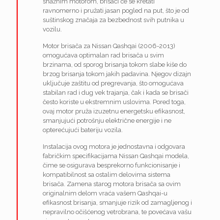
snažnim motorom, brisači će se kretati
ravnomerno i pružati jasan pogled na put, što je od
suštinskog značaja za bezbednost svih putnika u
vozilu.
Motor brisača za Nissan Qashqai (2006-2013)
omogućava optimalan rad brisača u svim
brzinama, od sporog brisanja tokom slabe kiše do
brzog brisanja tokom jakih padavina. Njegov dizajn
uključuje zaštitu od pregrevanja, što omogućava
stabilan rad i dug vek trajanja, čak i kada se brisači
često koriste u ekstremnim uslovima. Pored toga,
ovaj motor pruža izuzetnu energetsku efikasnost,
smanjujući potrošnju električne energije i ne
opterećujući bateriju vozila.
Instalacija ovog motora je jednostavna i odgovara
fabričkim specifikacijama Nissan Qashqai modela,
čime se osigurava besprekorno funkcionisanje i
kompatibilnost sa ostalim delovima sistema
brisača. Zamena starog motora brisača sa ovim
originalnim delom vraća vašem Qashqai-u
efikasnost brisanja, smanjuje rizik od zamagljenog i
nepravilno očišćenog vetrobrana, te povećava vašu