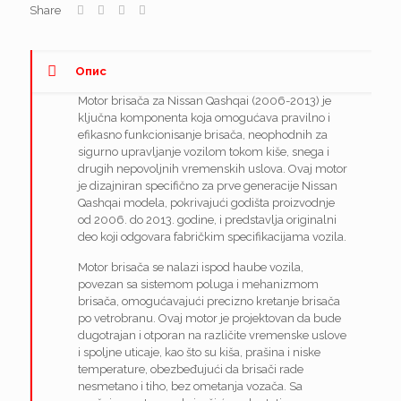
Share
Опис
Motor brisača za Nissan Qashqai (2006-2013) je
ključna komponenta koja omogućava pravilno i
efikasno funkcionisanje brisača, neophodnih za
sigurno upravljanje vozilom tokom kiše, snega i
drugih nepovoljnih vremenskih uslova. Ovaj motor
je dizajniran specifično za prve generacije Nissan
Qashqai modela, pokrivajući godišta proizvodnje
od 2006. do 2013. godine, i predstavlja originalni
deo koji odgovara fabričkim specifikacijama vozila.
Motor brisača se nalazi ispod haube vozila,
povezan sa sistemom poluga i mehanizmom
brisača, omogućavajući precizno kretanje brisača
po vetrobranu. Ovaj motor je projektovan da bude
dugotrajan i otporan na različite vremenske uslove
i spoljne uticaje, kao što su kiša, prašina i niske
temperature, obezbeđujući da brisači rade
nesmetano i tiho, bez ometanja vozača. Sa