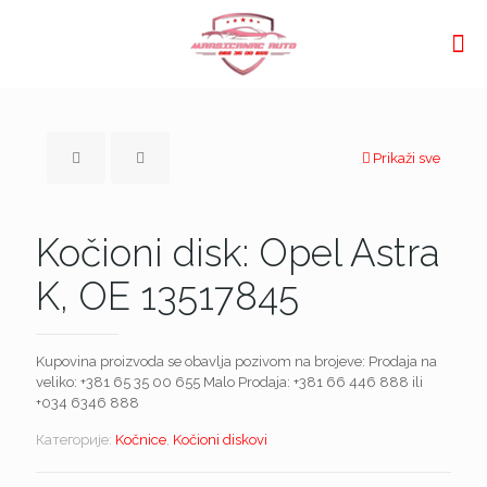
Prikaži sve
Kočioni disk: Opel Astra
K, OE 13517845
Kupovina proizvoda se obavlja pozivom na brojeve: Prodaja na
veliko:
+381 65 35 00 655
Malo Prodaja:
+381 66 446 888
ili
+034 6346 888
Категорије:
Kočnice
,
Kočioni diskovi