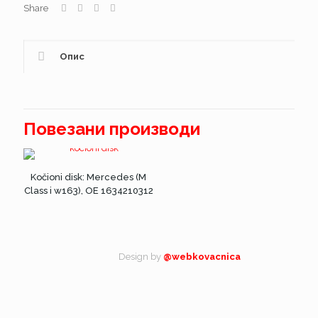
Share
Опис
Повезани производи
Kočioni disk: Mercedes (M
Class i w163), OE 1634210312
Design by
@webkovacnica