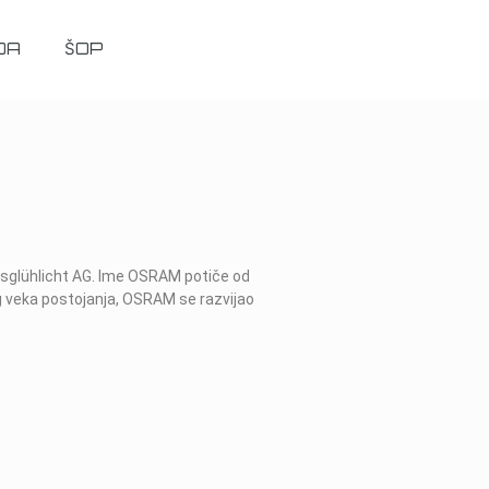
DA
ŠOP
asglühlicht AG. Ime OSRAM potiče od
g veka postojanja, OSRAM se razvijao