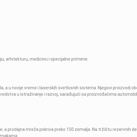
u, arhitekturu, medicinu i specijalne primene.
la, a u novije vreme i laserskih svetlosnih sistema. Njegovi proizvodi o
edstva u istraživanje i razvoj, sarađujući sa proizvođačima automobila
, a prodajna mreža pokriva preko 150 zemalja. Na tržištu rezervnih del
oznakama.