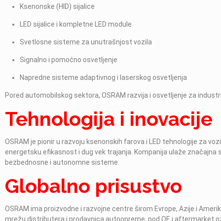
Ksenonske (HID) sijalice
LED sijalice i kompletne LED module
Svetlosne sisteme za unutrašnjost vozila
Signalno i pomoćno osvetljenje
Napredne sisteme adaptivnog i laserskog osvetljenja
Pored automobilskog sektora, OSRAM razvija i osvetljenje za industrij
Tehnologija i inovacije
OSRAM je pionir u razvoju ksenonskih farova i LED tehnologije za vozi
energetsku efikasnost i dug vek trajanja. Kompanija ulaže značajna sr
bezbednosne i autonomne sisteme.
Globalno prisustvo
OSRAM ima proizvodne i razvojne centre širom Evrope, Azije i Amerike
mrežu distributera i prodavnica autoopreme, pod OE i aftermarket 