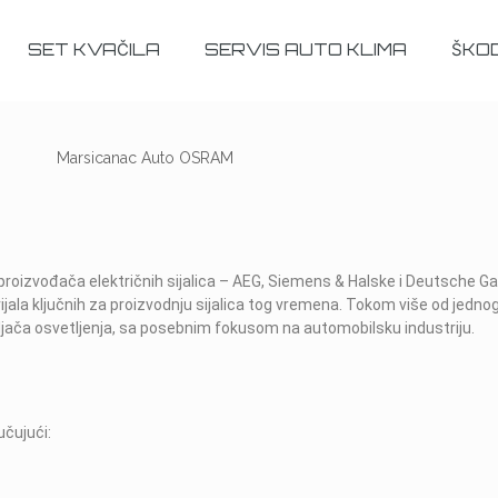
SET KVAČILA
SERVIS AUTO KLIMA
ŠKO
roizvođača električnih sijalica – AEG, Siemens & Halske i Deutsche G
ala ključnih za proizvodnju sijalica tog vremena. Tokom više od jedno
vljača osvetljenja, sa posebnim fokusom na automobilsku industriju.
učujući: