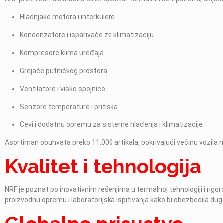
Hladnjake motora i interkulere
Kondenzatore i isparivače za klimatizaciju
Kompresore klima uređaja
Grejače putničkog prostora
Ventilatore i visko spojnice
Senzore temperature i pritiska
Cevi i dodatnu opremu za sisteme hlađenja i klimatizacije
Asortiman obuhvata preko 11.000 artikala, pokrivajući većinu vozila 
Kvalitet i tehnologija
NRF je poznat po inovativnim rešenjima u termalnoj tehnologiji i rig
proizvodnu opremu i laboratorijska ispitivanja kako bi obezbedila d