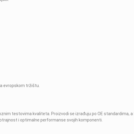
na evropskom tržištu.
oroznim testovima kvaliteta. Proizvodi se izrađuju po OE standardima,
ugotrajnost i optimalne performanse svojih komponenti.