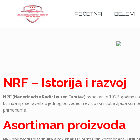
POČETNA
DELOVI
NRF – Istorija i razvoj
NRF (Nederlandse Radiateuren Fabriek)
osnovan je 1927. godine u 
kompanija se razvila u jednog od vodećih evropskih dobavljača kompo
primenama.
Asortiman proizvoda
NRF proizvodi i distribuira širok spektar termalnih komponenti, uključu