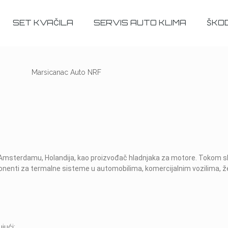
SET KVAČILA
SERVIS AUTO KLIMA
ŠKO
Amsterdamu, Holandija, kao proizvođač hladnjaka za motore. Tokom sk
nenti za termalne sisteme u automobilima, komercijalnim vozilima, že
jući: