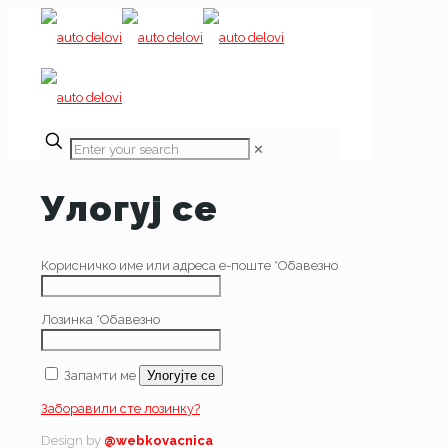
✕
Улогуј се
Корисничко име или адреса е-поште
*
Обавезно
Лозинка
*
Обавезно
Запамти ме
Улогујте се
Заборавили сте лозинку?
Design by
@webkovacnica