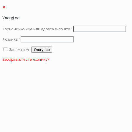
✕
Улогуј се
Корисничко име или адреса е-поште
*
Лозинка
*
Запамти ме
Улогуј се
Заборавили сте лозинку?