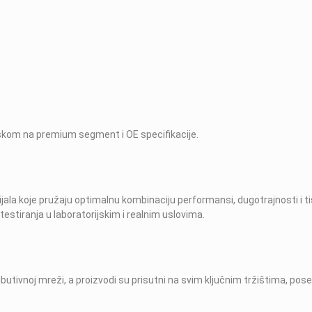
skom na premium segment i OE specifikacije.
jala koje pružaju optimalnu kombinaciju performansi, dugotrajnosti i tiš
estiranja u laboratorijskim i realnim uslovima.
tributivnoj mreži, a proizvodi su prisutni na svim ključnim tržištima, p