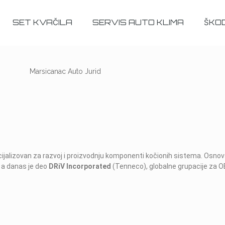
SET KVAČILA
SERVIS AUTO KLIMA
ŠKO
ijalizovan za razvoj i proizvodnju komponenti kočionih sistema. Osnov
 a danas je deo
DRiV Incorporated
(Tenneco), globalne grupacije za OE