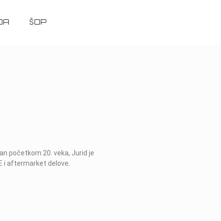
DA
ŠOP
an početkom 20. veka, Jurid je
 i aftermarket delove.