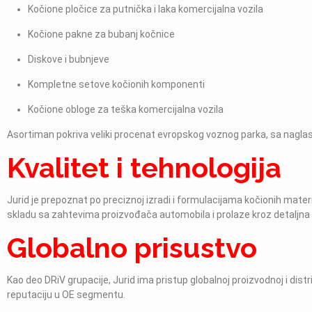
Kočione pločice za putnička i laka komercijalna vozila
Kočione pakne za bubanj kočnice
Diskove i bubnjeve
Kompletne setove kočionih komponenti
Kočione obloge za teška komercijalna vozila
Asortiman pokriva veliki procenat evropskog voznog parka, sa nagla
Kvalitet i tehnologija
Jurid je prepoznat po preciznoj izradi i formulacijama kočionih materi
skladu sa zahtevima proizvođača automobila i prolaze kroz detaljna t
Globalno prisustvo
Kao deo DRiV grupacije, Jurid ima pristup globalnoj proizvodnoj i dis
reputaciju u OE segmentu.